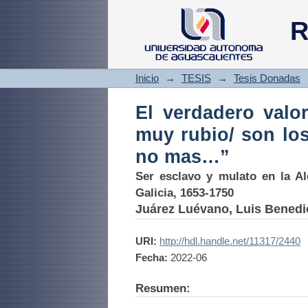
El verdadero valo
R
d[ic]hos setenta 
Inicio
→
TESIS
→
Tesis Donadas
El verdadero valo
muy rubio/ son los
no mas…”
Ser esclavo y mulato en la Al
Galicia, 1653-1750
Juárez Luévano, Luis Benedi
URI:
http://hdl.handle.net/11317/2440
Fecha:
2022-06
Resumen: