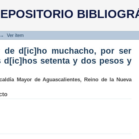
r de d[ic]ho muchacho, por ser 
EPOSITORIO BIBLIOGR
y dos pesos y no mas…”
→
Ver ítem
r de d[ic]ho muchacho, por ser
 d[ic]hos setenta y dos pesos y
caldía Mayor de Aguascalientes, Reino de la Nueva
cto