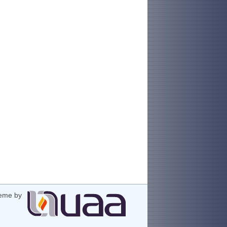
eme by