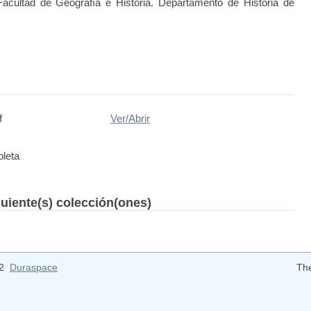
Facultad de Geografía e Historia. Departamento de Historia de
f
Ver/
Abrir
leta
guiente(s) colección(ones)
12
Duraspace
Th