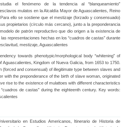
tudia el fenómeno de la tendencia al “blanqueamiento”
s esclavos mulatos en la Alcaldía Mayor de Aguascalientes, Reino
 Para ello se sostiene que el mestizaje (forzado y consensuado)
 sus propietarios (círculo más cercano), junto a la preponderancia
modelo de patrón reproductivo que dio origen a la existencia de
 a las representaciones hechas en los “cuadros de castas” durante
 esclavitud, mestizaje, Aguascalientes
ndency towards phenotypic/morphological body “whitening” of
of Aguascalientes, Kingdom of Nueva Galicia, from 1653 to 1750.
on (forced and consensual) of illegitimate type between slaves and
her with the preponderance of the birth of slave woman, originated
ve rise to the existence of mulattoes with different characteristics
 “cuadros de castas” during the eighteenth century. Key words:
scalientes
iversitario en Estudios Americanos, Itinerario de Historia de