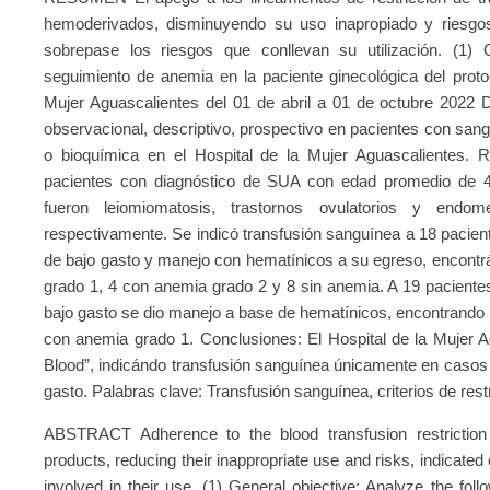
hemoderivados, disminuyendo su uso inapropiado y riesgos
sobrepase los riesgos que conllevan su utilización. (1) 
seguimiento de anemia en la paciente ginecológica del protoc
Mujer Aguascalientes del 01 de abril a 01 de octubre 2022 
observacional, descriptivo, prospectivo en pacientes con sang
o bioquímica en el Hospital de la Mujer Aguascalientes. R
pacientes con diagnóstico de SUA con edad promedio de 40
fueron leiomiomatosis, trastornos ovulatorios y en
respectivamente. Se indicó transfusión sanguínea a 18 pacient
de bajo gasto y manejo con hematínicos a su egreso, encont
grado 1, 4 con anemia grado 2 y 8 sin anemia. A 19 paciente
bajo gasto se dio manejo a base de hematínicos, encontrando 
con anemia grado 1. Conclusiones: El Hospital de la Mujer Ag
Blood”, indicándo transfusión sanguínea únicamente en casos 
gasto. Palabras clave: Transfusión sanguínea, criterios de res
ABSTRACT Adherence to the blood transfusion restriction 
products, reducing their inappropriate use and risks, indicated
involved in their use. (1) General objective: Analyze the f