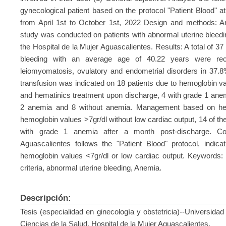
gynecological patient based on the protocol "Patient Blood" a
from April 1st to October 1st, 2022 Design and methods: An 
study was conducted on patients with abnormal uterine bleedin
the Hospital de la Mujer Aguascalientes. Results: A total of 3
bleeding with an average age of 40.22 years were re
leiomyomatosis, ovulatory and endometrial disorders in 37.
transfusion was indicated on 18 patients due to hemoglobin va
and hematinics treatment upon discharge, 4 with grade 1 anem
2 anemia and 8 without anemia. Management based on hema
hemoglobin values >7gr/dl without low cardiac output, 14 of t
with grade 1 anemia after a month post-discharge. Co
Aguascalientes follows the "Patient Blood" protocol, indica
hemoglobin values <7gr/dl or low cardiac output. Keywords: Bl
criteria, abnormal uterine bleeding, Anemia.
Descripción:
Tesis (especialidad en ginecología y obstetricia)--Universid
Ciencias de la Salud. Hospital de la Mujer Aguascalientes.