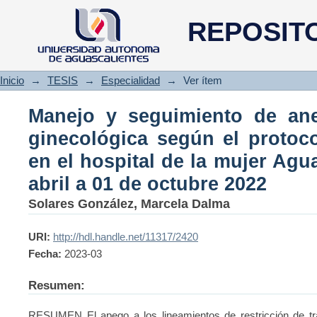
Manejo y seguimiento de anem
REPOSIT
protocolo de patient blood en 
01 de abril a 01 de octubre 202
Inicio
→
TESIS
→
Especialidad
→
Ver ítem
Manejo y seguimiento de ane
ginecológica según el protoco
en el hospital de la mujer Agu
abril a 01 de octubre 2022
Solares González, Marcela Dalma
URI:
http://hdl.handle.net/11317/2420
Fecha:
2023-03
Resumen:
RESUMEN El apego a los lineamientos de restricción de tr