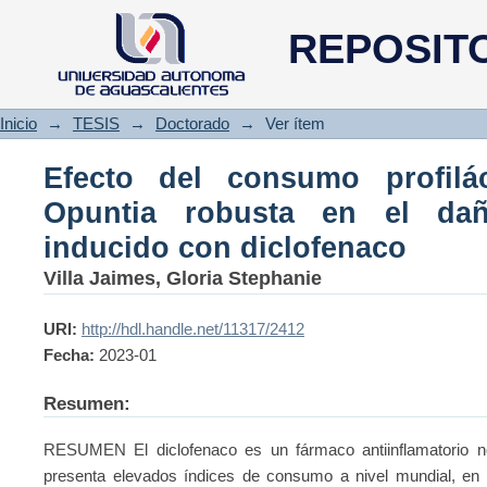
Efecto del consumo profiláctic
REPOSIT
hepático agudo inducido con d
Inicio
→
TESIS
→
Doctorado
→
Ver ítem
Efecto del consumo profilá
Opuntia robusta en el da
inducido con diclofenaco
Villa Jaimes, Gloria Stephanie
URI:
http://hdl.handle.net/11317/2412
Fecha:
2023-01
Resumen:
RESUMEN El diclofenaco es un fármaco antiinflamatorio no
presenta elevados índices de consumo a nivel mundial, en e