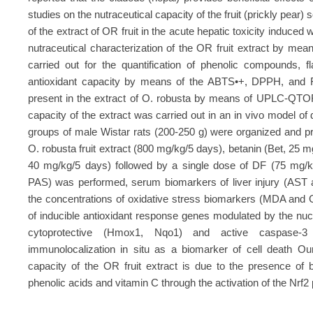
studies on the nutraceutical capacity of the fruit (prickly pear) 
of the extract of OR fruit in the acute hepatic toxicity induced 
nutraceutical characterization of the OR fruit extract by me
carried out for the quantification of phenolic compounds, f
antioxidant capacity by means of the ABTS•+, DPPH, an
present in the extract of O. robusta by means of UPLC-QTO
capacity of the extract was carried out in an in vivo model of d
groups of male Wistar rats (200-250 g) were organized and pro
O. robusta fruit extract (800 mg/kg/5 days), betanin (Bet, 25
40 mg/kg/5 days) followed by a single dose of DF (75 mg/kg
PAS) was performed, serum biomarkers of liver injury (AST a
the concentrations of oxidative stress biomarkers (MDA and 
of inducible antioxidant response genes modulated by the nucl
cytoprotective (Hmox1, Nqo1) and active caspase-
immunolocalization in situ as a biomarker of cell death Our
capacity of the OR fruit extract is due to the presence of
phenolic acids and vitamin C through the activation of the Nrf2