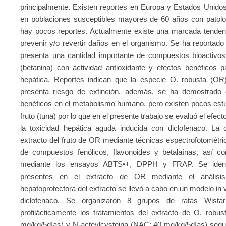
principalmente. Existen reportes en Europa y Estados Unido
en poblaciones susceptibles mayores de 60 años con patolo
hay pocos reportes. Actualmente existe una marcada tendenc
prevenir y/o revertir daños en el organismo. Se ha reportado 
presenta una cantidad importante de compuestos bioactivos
(betanina) con actividad antioxidante y efectos benéficos pa
hepática. Reportes indican que la especie O. robusta (OR)
presenta riesgo de extinción, además, se ha demostrado q
benéficos en el metabolismo humano, pero existen pocos estu
fruto (tuna) por lo que en el presente trabajo se evaluó el efect
la toxicidad hepática aguda inducida con diclofenaco. La ca
extracto del fruto de OR mediante técnicas espectrofotométric
de compuestos fenólicos, flavonoides y betalaínas, así co
mediante los ensayos ABTS•+, DPPH y FRAP. Se identfi
presentes en el extracto de OR mediante el análi
hepatoprotectora del extracto se llevó a cabo en un modelo in
diclofenaco. Se organizaron 8 grupos de ratas Wista
profilácticamente los tratamientos del extracto de O. robus
mg/kg/5días) y N-acteylcysteina (NAC; 40 mg/kg/5días) segu