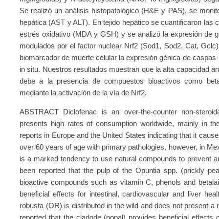
Se realizó un análisis histopatológico (H&E y PAS), se moni
hepática (AST y ALT). En tejido hepático se cuantificaron las
estrés oxidativo (MDA y GSH) y se analizó la expresión de g
modulados por el factor nuclear Nrf2 (Sod1, Sod2, Cat, Gclc
biomarcador de muerte celular la expresión génica de caspas-
in situ. Nuestros resultados muestran que la alta capacidad an
debe a la presencia de compuestos bioactivos como betal
mediante la activación de la vía de Nrf2.
ABSTRACT Diclofenac is an over-the-counter non-steroida
presents high rates of consumption worldwide, mainly in the
reports in Europe and the United States indicating that it caus
over 60 years of age with primary pathologies, however, in Mex
is a marked tendency to use natural compounds to prevent an
been reported that the pulp of the Opuntia spp. (prickly pear
bioactive compounds such as vitamin C, phenols and betalains
beneficial effects for intestinal, cardiovascular and liver he
robusta (OR) is distributed in the wild and does not present a r
reported that the cladode (nopal) provides beneficial effect