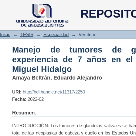
Manejo de tumores de glándula
REPOSIT
centenario hospital Miguel Hid
Inicio
→
TESIS
→
Especialidad
→
Ver ítem
Manejo de tumores de glá
experiencia de 7 años en el 
Miguel Hidalgo
Amaya Beltrán, Eduardo Alejandro
URI:
http://hdl.handle.net/11317/2250
Fecha:
2022-02
Resumen:
INTRODUCCIÒN: Los tumores de glándulas salivales se han d
total de las neoplasias de cabeza y cuello en los Estados 