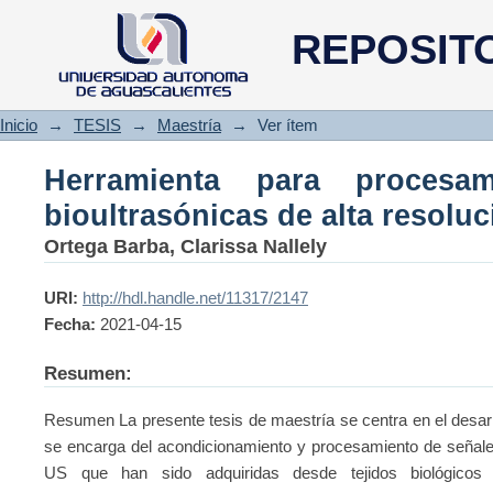
Herramienta para procesamie
REPOSIT
resolución
Inicio
→
TESIS
→
Maestría
→
Ver ítem
Herramienta para procesa
bioultrasónicas de alta resoluc
Ortega Barba, Clarissa Nallely
URI:
http://hdl.handle.net/11317/2147
Fecha:
2021-04-15
Resumen:
Resumen La presente tesis de maestría se centra en el desar
se encarga del acondicionamiento y procesamiento de señale
US que han sido adquiridas desde tejidos biológicos (