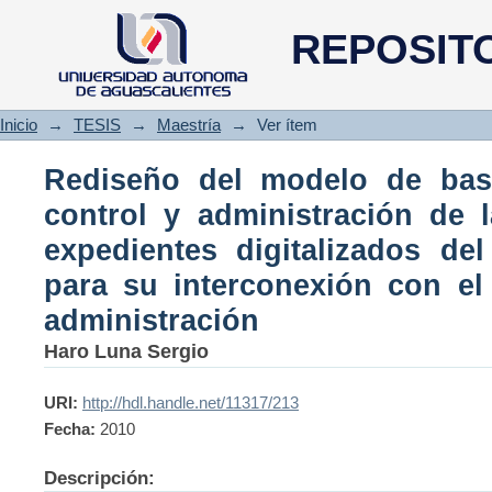
Rediseño del modelo de base d
REPOSIT
de la utilización de los exped
para su interconexión con el s
Inicio
→
TESIS
→
Maestría
→
Ver ítem
Rediseño del modelo de bas
control y administración de l
expedientes digitalizados de
para su interconexión con el 
administración
Haro Luna Sergio
URI:
http://hdl.handle.net/11317/213
Fecha:
2010
Descripción: