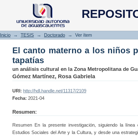
El canto materno a los niños p
REPOSIT
Inicio
→
TESIS
→
Doctorado
→
Ver ítem
El canto materno a los niños 
tapatías
un análisis cultural en la Zona Metropolitana de Gu
Gómez Martínez, Rosa Gabriela
URI:
http://hdl.handle.net/11317/2109
Fecha:
2021-04
Resumen:
Resumen En la presente investigación, siguiendo la línea
Estudios Sociales del Arte y la Cultura, y desde una estrat