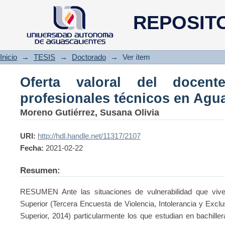
Oferta valoral del docente en
REPOSIT
Aguascalientes
Inicio
→
TESIS
→
Doctorado
→
Ver ítem
Oferta valoral del docent
profesionales técnicos en Agu
Moreno Gutiérrez, Susana Olivia
URI:
http://hdl.handle.net/11317/2107
Fecha:
2021-02-22
Resumen:
RESUMEN Ante las situaciones de vulnerabilidad que vive
Superior (Tercera Encuesta de Violencia, Intolerancia y Exc
Superior, 2014) particularmente los que estudian en bachiller