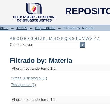
Filtrado by: Materia
REPOSIT
Inicio
→
TESIS
→
Especialidad
→
Filtrado by: Materia
A
B
C
D
E
F
G
H
I
J
K
L
M
N
O
P
Q
R
S
T
U
V
W
X
Y
Z
Comienza con
Filtrado by: Materia
Ahora mostrando items 1-2
Stress (Psicología) (1)
Tabaquismo (1)
Ahora mostrando items 1-2