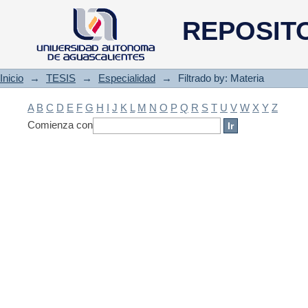
Filtrado by: Materia
REPOSIT
Inicio
→
TESIS
→
Especialidad
→
Filtrado by: Materia
A
B
C
D
E
F
G
H
I
J
K
L
M
N
O
P
Q
R
S
T
U
V
W
X
Y
Z
Comienza con