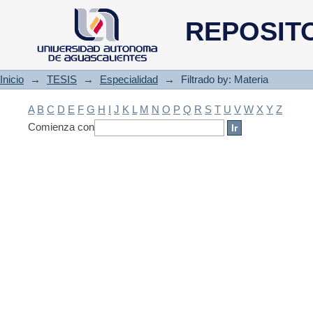
Filtrado by: Materia
REPOSIT
Inicio
→
TESIS
→
Especialidad
→
Filtrado by: Materia
A
B
C
D
E
F
G
H
I
J
K
L
M
N
O
P
Q
R
S
T
U
V
W
X
Y
Z
Comienza con