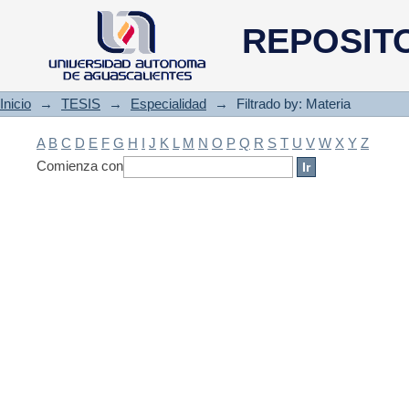
Filtrado by: Materia
REPOSIT
Inicio
→
TESIS
→
Especialidad
→
Filtrado by: Materia
A
B
C
D
E
F
G
H
I
J
K
L
M
N
O
P
Q
R
S
T
U
V
W
X
Y
Z
Comienza con