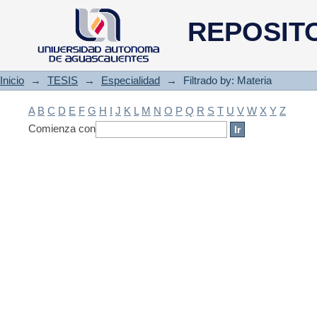
Filtrado by: Materia
REPOSIT
Inicio
→
TESIS
→
Especialidad
→
Filtrado by: Materia
A
B
C
D
E
F
G
H
I
J
K
L
M
N
O
P
Q
R
S
T
U
V
W
X
Y
Z
Comienza con