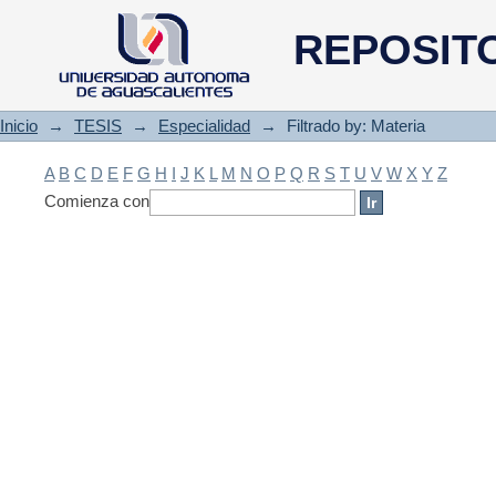
Filtrado by: Materia
REPOSIT
Inicio
→
TESIS
→
Especialidad
→
Filtrado by: Materia
A
B
C
D
E
F
G
H
I
J
K
L
M
N
O
P
Q
R
S
T
U
V
W
X
Y
Z
Comienza con