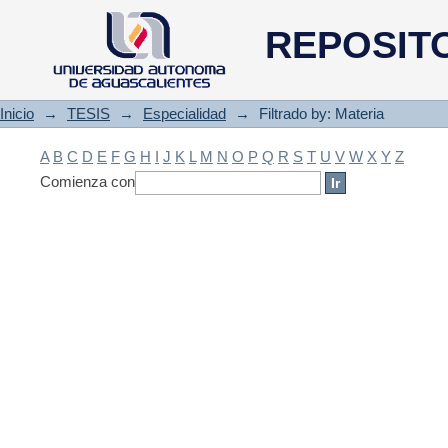
Filtrado by: Materia
REPOSIT
Inicio
→
TESIS
→
Especialidad
→
Filtrado by: Materia
A
B
C
D
E
F
G
H
I
J
K
L
M
N
O
P
Q
R
S
T
U
V
W
X
Y
Z
Comienza con