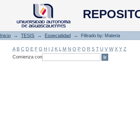
Filtrado by: Materia
REPOSIT
Inicio
→
TESIS
→
Especialidad
→
Filtrado by: Materia
A
B
C
D
E
F
G
H
I
J
K
L
M
N
O
P
Q
R
S
T
U
V
W
X
Y
Z
Comienza con