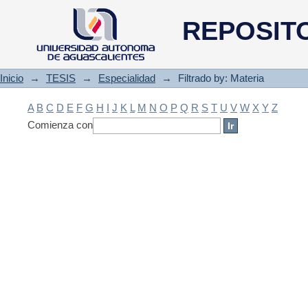
Filtrado by: Materia
REPOSIT
Inicio
→
TESIS
→
Especialidad
→
Filtrado by: Materia
A
B
C
D
E
F
G
H
I
J
K
L
M
N
O
P
Q
R
S
T
U
V
W
X
Y
Z
Comienza con