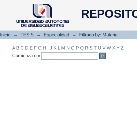
Filtrado by: Materia
REPOSIT
Inicio
→
TESIS
→
Especialidad
→
Filtrado by: Materia
A
B
C
D
E
F
G
H
I
J
K
L
M
N
O
P
Q
R
S
T
U
V
W
X
Y
Z
Comienza con