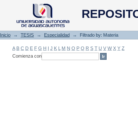
Filtrado by: Materia
REPOSIT
Inicio
→
TESIS
→
Especialidad
→
Filtrado by: Materia
A
B
C
D
E
F
G
H
I
J
K
L
M
N
O
P
Q
R
S
T
U
V
W
X
Y
Z
Comienza con