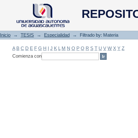
Filtrado by: Materia
REPOSIT
Inicio
→
TESIS
→
Especialidad
→
Filtrado by: Materia
A
B
C
D
E
F
G
H
I
J
K
L
M
N
O
P
Q
R
S
T
U
V
W
X
Y
Z
Comienza con