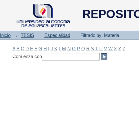
Filtrado by: Materia
REPOSIT
Inicio
→
TESIS
→
Especialidad
→
Filtrado by: Materia
A
B
C
D
E
F
G
H
I
J
K
L
M
N
O
P
Q
R
S
T
U
V
W
X
Y
Z
Comienza con