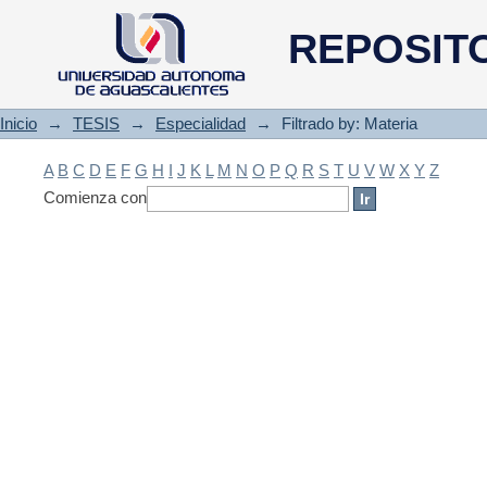
Filtrado by: Materia
REPOSIT
Inicio
→
TESIS
→
Especialidad
→
Filtrado by: Materia
A
B
C
D
E
F
G
H
I
J
K
L
M
N
O
P
Q
R
S
T
U
V
W
X
Y
Z
Comienza con