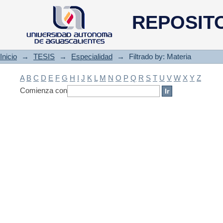
Filtrado by: Materia
REPOSIT
Inicio
→
TESIS
→
Especialidad
→
Filtrado by: Materia
A
B
C
D
E
F
G
H
I
J
K
L
M
N
O
P
Q
R
S
T
U
V
W
X
Y
Z
Comienza con