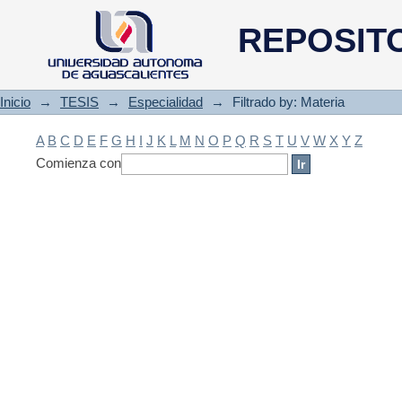
Filtrado by: Materia
REPOSIT
Inicio
→
TESIS
→
Especialidad
→
Filtrado by: Materia
A
B
C
D
E
F
G
H
I
J
K
L
M
N
O
P
Q
R
S
T
U
V
W
X
Y
Z
Comienza con