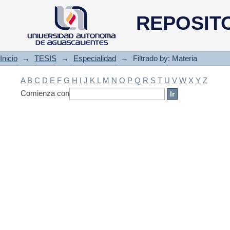
Filtrado by: Materia
REPOSIT
Inicio
→
TESIS
→
Especialidad
→
Filtrado by: Materia
A
B
C
D
E
F
G
H
I
J
K
L
M
N
O
P
Q
R
S
T
U
V
W
X
Y
Z
Comienza con