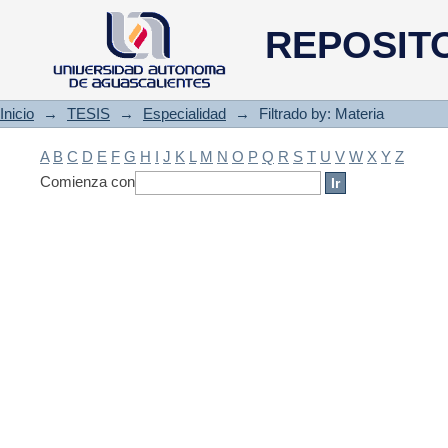
Filtrado by: Materia
REPOSIT
Inicio
→
TESIS
→
Especialidad
→
Filtrado by: Materia
A
B
C
D
E
F
G
H
I
J
K
L
M
N
O
P
Q
R
S
T
U
V
W
X
Y
Z
Comienza con