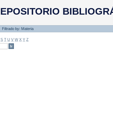
a
EPOSITORIO BIBLIOGR
Filtrado by: Materia
S
T
U
V
W
X
Y
Z