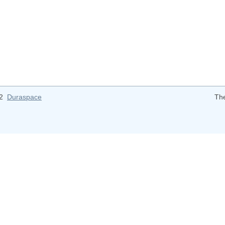
12
Duraspace
Th