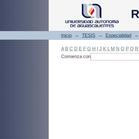
Filtrado by: Materi
R
Inicio
→
TESIS
→
Especialidad
→
A
B
C
D
E
F
G
H
I
J
K
L
M
N
O
P
Q
R
Comienza con