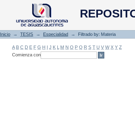
Filtrado by: Materia
REPOSIT
Inicio
→
TESIS
→
Especialidad
→
Filtrado by: Materia
A
B
C
D
E
F
G
H
I
J
K
L
M
N
O
P
Q
R
S
T
U
V
W
X
Y
Z
Comienza con