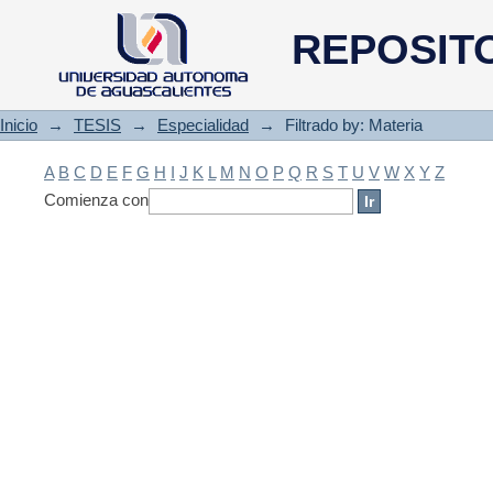
Filtrado by: Materia
REPOSIT
Inicio
→
TESIS
→
Especialidad
→
Filtrado by: Materia
A
B
C
D
E
F
G
H
I
J
K
L
M
N
O
P
Q
R
S
T
U
V
W
X
Y
Z
Comienza con