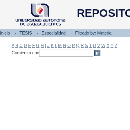
Filtrado by: Materia
REPOSIT
Inicio
→
TESIS
→
Especialidad
→
Filtrado by: Materia
A
B
C
D
E
F
G
H
I
J
K
L
M
N
O
P
Q
R
S
T
U
V
W
X
Y
Z
Comienza con