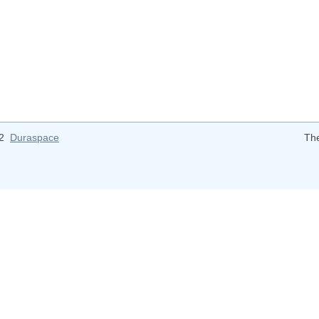
12
Duraspace
Th