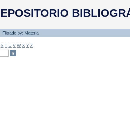
a
EPOSITORIO BIBLIOGR
Filtrado by: Materia
S
T
U
V
W
X
Y
Z