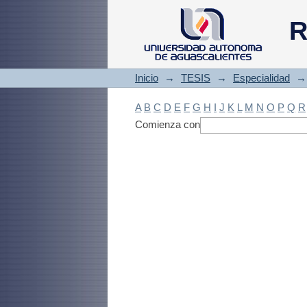
Filtrado by: Materi
R
Inicio
→
TESIS
→
Especialidad
→
A
B
C
D
E
F
G
H
I
J
K
L
M
N
O
P
Q
R
Comienza con