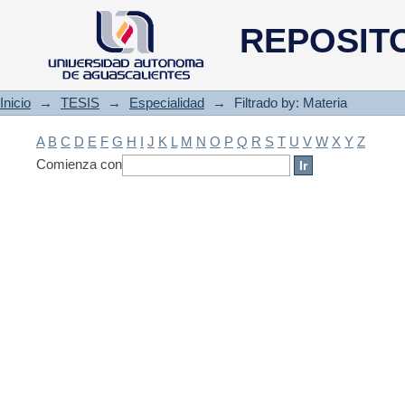
Filtrado by: Materia
REPOSIT
Inicio
→
TESIS
→
Especialidad
→
Filtrado by: Materia
A
B
C
D
E
F
G
H
I
J
K
L
M
N
O
P
Q
R
S
T
U
V
W
X
Y
Z
Comienza con