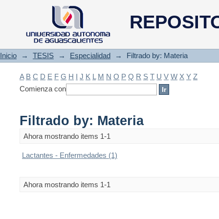
Filtrado by: Materia
REPOSIT
Inicio
→
TESIS
→
Especialidad
→
Filtrado by: Materia
A
B
C
D
E
F
G
H
I
J
K
L
M
N
O
P
Q
R
S
T
U
V
W
X
Y
Z
Comienza con
Filtrado by: Materia
Ahora mostrando items 1-1
Lactantes - Enfermedades (1)
Ahora mostrando items 1-1