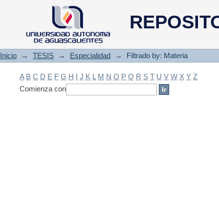
Filtrado by: Materia
REPOSIT
Inicio
→
TESIS
→
Especialidad
→
Filtrado by: Materia
A
B
C
D
E
F
G
H
I
J
K
L
M
N
O
P
Q
R
S
T
U
V
W
X
Y
Z
Comienza con