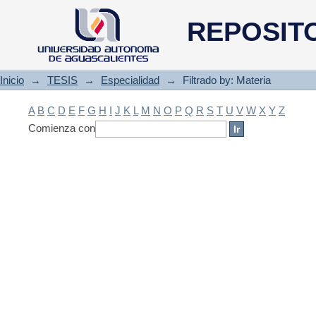
Filtrado by: Materia
REPOSIT
Inicio
→
TESIS
→
Especialidad
→
Filtrado by: Materia
A
B
C
D
E
F
G
H
I
J
K
L
M
N
O
P
Q
R
S
T
U
V
W
X
Y
Z
Comienza con