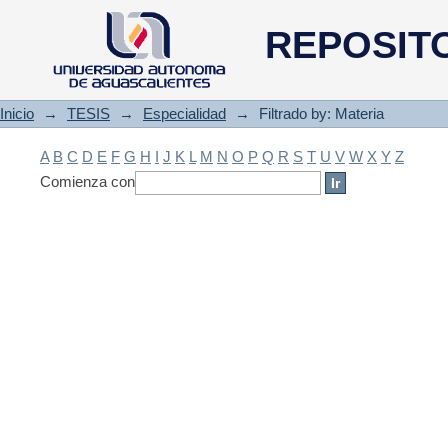
Filtrado by: Materia
REPOSIT
Inicio
→
TESIS
→
Especialidad
→
Filtrado by: Materia
A
B
C
D
E
F
G
H
I
J
K
L
M
N
O
P
Q
R
S
T
U
V
W
X
Y
Z
Comienza con