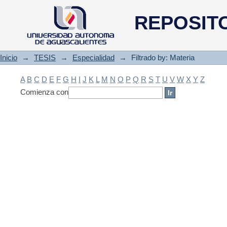
Filtrado by: Materia
REPOSIT
Inicio
→
TESIS
→
Especialidad
→
Filtrado by: Materia
A
B
C
D
E
F
G
H
I
J
K
L
M
N
O
P
Q
R
S
T
U
V
W
X
Y
Z
Comienza con