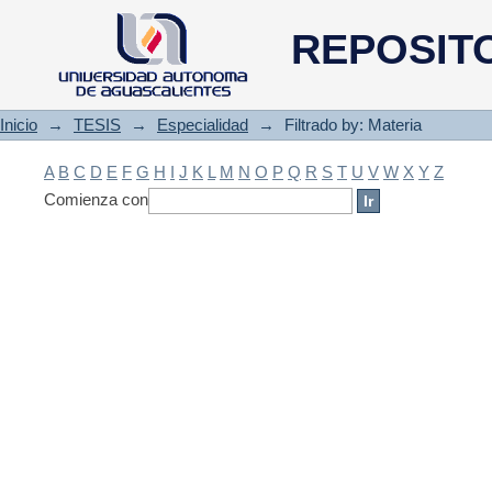
Filtrado by: Materia
REPOSIT
Inicio
→
TESIS
→
Especialidad
→
Filtrado by: Materia
A
B
C
D
E
F
G
H
I
J
K
L
M
N
O
P
Q
R
S
T
U
V
W
X
Y
Z
Comienza con