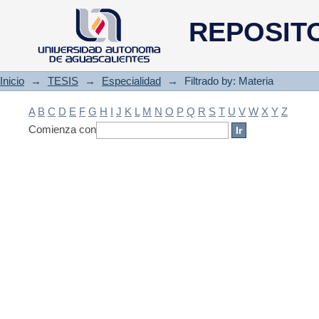
Filtrado by: Materia
REPOSIT
Inicio
→
TESIS
→
Especialidad
→
Filtrado by: Materia
A
B
C
D
E
F
G
H
I
J
K
L
M
N
O
P
Q
R
S
T
U
V
W
X
Y
Z
Comienza con