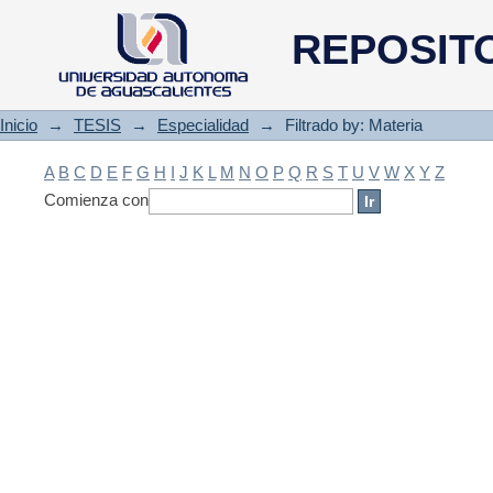
Filtrado by: Materia
REPOSIT
Inicio
→
TESIS
→
Especialidad
→
Filtrado by: Materia
A
B
C
D
E
F
G
H
I
J
K
L
M
N
O
P
Q
R
S
T
U
V
W
X
Y
Z
Comienza con