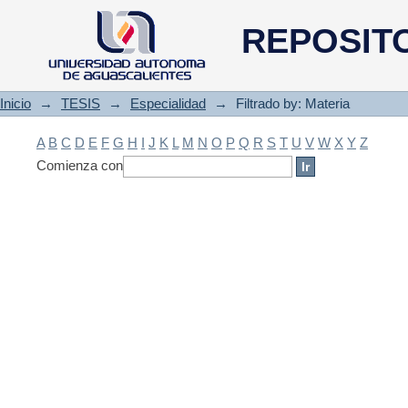
Filtrado by: Materia
REPOSIT
Inicio
→
TESIS
→
Especialidad
→
Filtrado by: Materia
A
B
C
D
E
F
G
H
I
J
K
L
M
N
O
P
Q
R
S
T
U
V
W
X
Y
Z
Comienza con