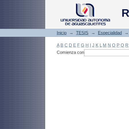
Filtrado by: Materi
R
Inicio
→
TESIS
→
Especialidad
→
A
B
C
D
E
F
G
H
I
J
K
L
M
N
O
P
Q
R
Comienza con