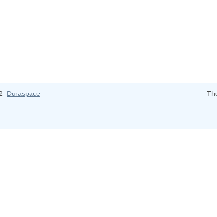
12
Duraspace
Th