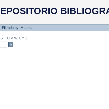
a
EPOSITORIO BIBLIOGR
Filtrado by: Materia
S
T
U
V
W
X
Y
Z