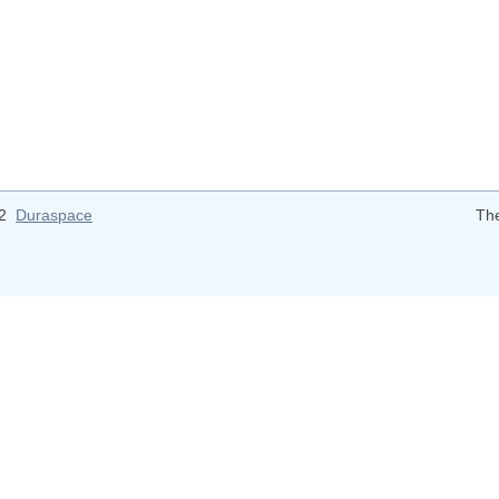
12
Duraspace
Th