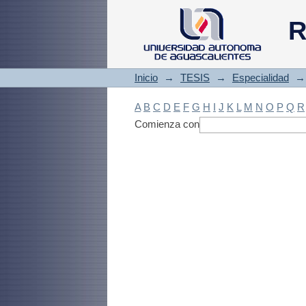
Filtrado by: Materi
R
Inicio
→
TESIS
→
Especialidad
→
A
B
C
D
E
F
G
H
I
J
K
L
M
N
O
P
Q
R
Comienza con