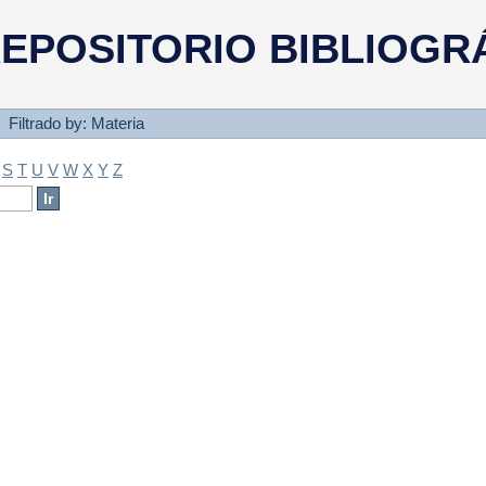
a
EPOSITORIO BIBLIOGR
Filtrado by: Materia
S
T
U
V
W
X
Y
Z