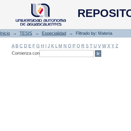
Filtrado by: Materia
REPOSIT
Inicio
→
TESIS
→
Especialidad
→
Filtrado by: Materia
A
B
C
D
E
F
G
H
I
J
K
L
M
N
O
P
Q
R
S
T
U
V
W
X
Y
Z
Comienza con