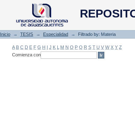
Filtrado by: Materia
REPOSIT
Inicio
→
TESIS
→
Especialidad
→
Filtrado by: Materia
A
B
C
D
E
F
G
H
I
J
K
L
M
N
O
P
Q
R
S
T
U
V
W
X
Y
Z
Comienza con