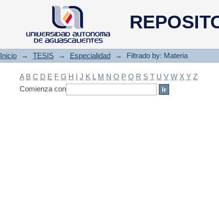
Filtrado by: Materia
REPOSIT
Inicio
→
TESIS
→
Especialidad
→
Filtrado by: Materia
A
B
C
D
E
F
G
H
I
J
K
L
M
N
O
P
Q
R
S
T
U
V
W
X
Y
Z
Comienza con