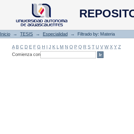
Filtrado by: Materia
REPOSIT
Inicio
→
TESIS
→
Especialidad
→
Filtrado by: Materia
A
B
C
D
E
F
G
H
I
J
K
L
M
N
O
P
Q
R
S
T
U
V
W
X
Y
Z
Comienza con