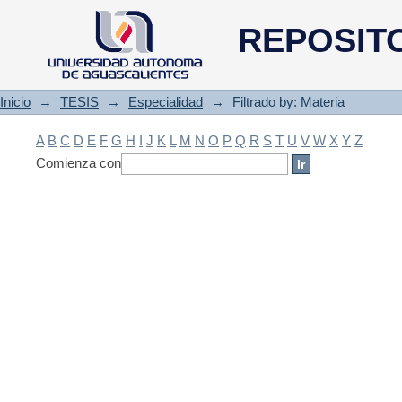
Filtrado by: Materia
REPOSIT
Inicio
→
TESIS
→
Especialidad
→
Filtrado by: Materia
A
B
C
D
E
F
G
H
I
J
K
L
M
N
O
P
Q
R
S
T
U
V
W
X
Y
Z
Comienza con