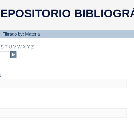
a
EPOSITORIO BIBLIOGR
Filtrado by: Materia
S
T
U
V
W
X
Y
Z
a