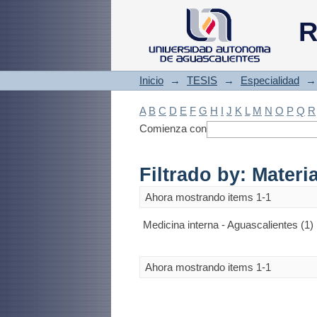
Filtrado by: Materi
R
Inicio
→
TESIS
→
Especialidad
→
A
B
C
D
E
F
G
H
I
J
K
L
M
N
O
P
Q
R
Comienza con
Filtrado by: Materi
Ahora mostrando items 1-1
Medicina interna - Aguascalientes (1)
Ahora mostrando items 1-1