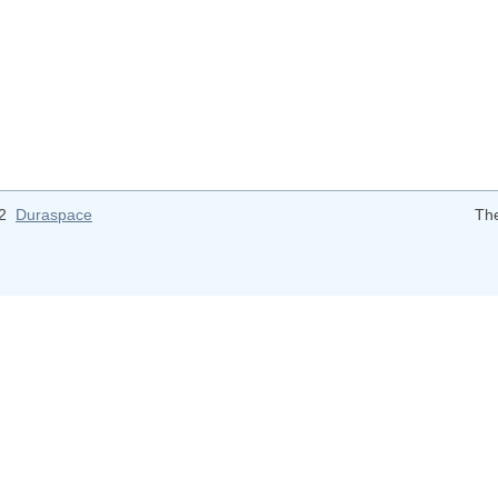
12
Duraspace
Th