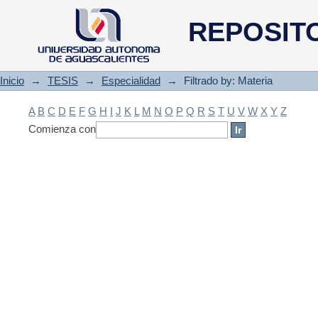
Filtrado by: Materia
REPOSIT
Inicio
→
TESIS
→
Especialidad
→
Filtrado by: Materia
A
B
C
D
E
F
G
H
I
J
K
L
M
N
O
P
Q
R
S
T
U
V
W
X
Y
Z
Comienza con